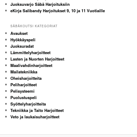
Juoksuvarjo Säbä Harjoituksiin
eKirja Salibandy Harjoitukset 9, 10 ja 11 Vuotiaille
SÄBÄKOUTSI KATEGORIAT
Avaukset
Hyökkäyspeli
Juoksuradat
Lämmittelyharjoitteet
Lasten ja Nuorten Harjoitteet
Maalivahdinharjoitteet
Mailatekniikka
Oheisharjoitteita
Peliharjoitteet
Pelisysteemi
Puolustuspeli
Syöttelyharjoitteita
Tekniikka ja Taito Harjoitteet
Veto ja laukaisuharjoitteet