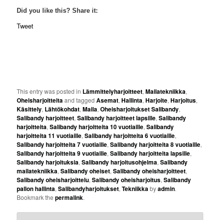
Did you like this? Share it:
Tweet
This entry was posted in
Lämmittelyharjoitteet
,
Mailatekniikka
,
Oheisharjoitteita
and tagged
Asemat
,
Hallinta
,
Harjoite
,
Harjoitus
,
Käsittely
,
Lähtökohdat
,
Maila
,
Oheisharjoitukset Salibandy
,
Salibandy harjoitteet
,
Salibandy harjoitteet lapsille
,
Salibandy
harjoitteita
,
Salibandy harjoitteita 10 vuotiaille
,
Salibandy
harjoitteita 11 vuotiaille
,
Salibandy harjoitteita 6 vuotiaille
,
Salibandy harjoitteita 7 vuotiaille
,
Salibandy harjoitteita 8 vuotiaille
,
Salibandy harjoitteita 9 vuotiaille
,
Salibandy harjoitteita lapsille
,
Salibandy harjoituksia
,
Salibandy harjoitusohjelma
,
Salibandy
mailatekniikka
,
Salibandy oheiset
,
Salibandy oheisharjoitteet
,
Salibandy oheisharjoittelu
,
Salibandy oheisharjoitus
,
Salibandy
pallon hallinta
,
Salibandyharjoitukset
,
Tekniikka
by
admin
.
Bookmark the
permalink
.