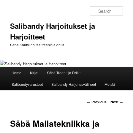
Sear
Salibandy Harjoitukset ja
Harjoitteet
Säbä Koutsi hoitaa treenit ja drillit
Main
Home
Kirjat
Säbä Treenit ja Drillit
Skip
menu
Salibandyvarusteet
Salibandy Harjoitusvälineet
Meistä
to
primary
Post
←
Previous
Next
→
navigation
content
Säbä Mailatekniikka ja